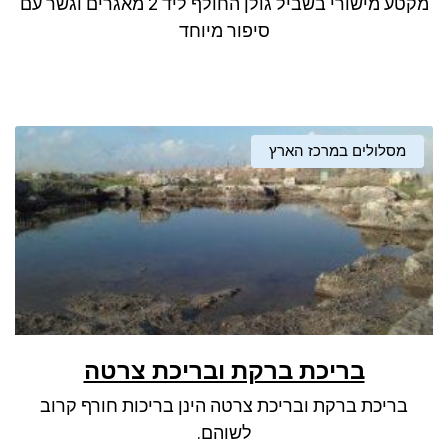
מקטע מישורי בשביל גולן החולף ליד 2 מאגרים וגשר עם
ניגודיות כהה
brightness_low
סיפור מיוחד
סמן קישורים
font_download
לאפס את כל האפשרויות
cached
מסלולים במרכז הארץ
בריכת ברקת ובריכת צרטה
בריכת ברקת ובריכת צרטה הינן בריכות חורף קרוב
לשוהם.