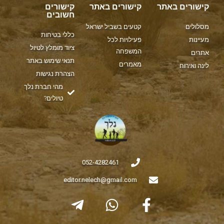
קישורים באתר
קישורים באתר
קישורים
חשובים
מסלולים
קטעים בשביל ישראל
כללי בטיחות
מעיינות
פעילויות לכל
ציוד מומלץ לטיול
המשפחה
אתרים
תנאי שימוש באתר
מאמרים
לינה ואירוח
הצהרת נגישות
מהי חברת נלך
טיולים?
052-4282461
editor.nelech@gmail.com