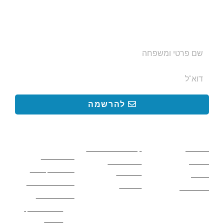
ותקבלו עדכונים על מסלולי טיול, פעילויות ומבצעי אירוח
בצימרים. הכתובת לא תועבר לאף גורם.
להרשמה
קישורים באתר
קישורים באתר
קישורים
חשובים
מסלולים
קטעים בשביל ישראל
כללי בטיחות
מעיינות
פעילויות לכל
ציוד מומלץ לטיול
המשפחה
אתרים
תנאי שימוש באתר
מאמרים
לינה ואירוח
הצהרת נגישות
מהי חברת נלך
טיולים?