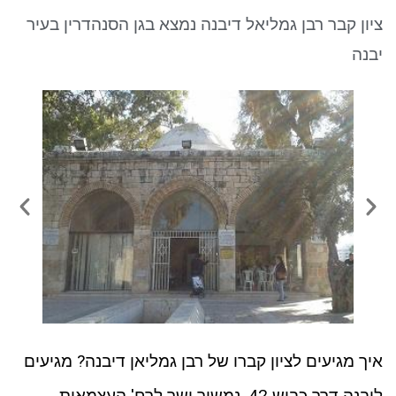
ניגודיות כהה
brightness_low
ציון קבר רבן גמליאל דיבנה נמצא בגן הסנהדרין בעיר
סמן קישורים
font_download
יבנה
לאפס את כל האפשרויות
cached
איך מגיעים לציון קברו של רבן גמליאן דיבנה? מגיעים
ליבנה דרך כביש 42, נמשיך ישר לרח' העצמאות