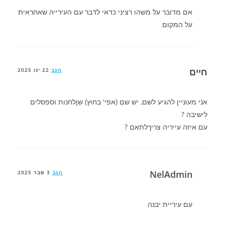
אם מדובר על משהו רציני כדאי לדבר עם העירייה שאחראית
על המקום
חיים
הגב
22 ינו 2025
אני מעוניין להגיע לשם, יש שם (אפי' בחוץ) שןלחנות וספסלים
לישיבה ?
עם איזה עייריה צריךלתאם ?
NelAdmin
הגב
3 פבר 2025
עם עיריית יבנה