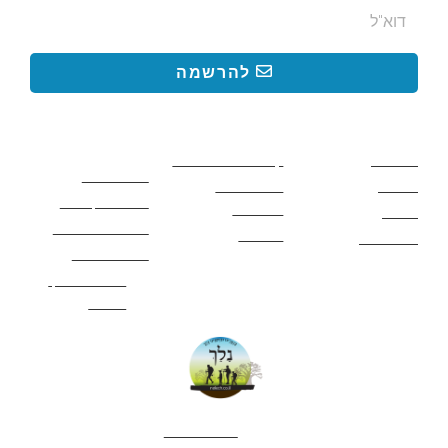
להרשמה
קישורים באתר
קישורים באתר
קישורים
חשובים
מסלולים
קטעים בשביל ישראל
כללי בטיחות
מעיינות
פעילויות לכל
ציוד מומלץ לטיול
המשפחה
אתרים
תנאי שימוש באתר
מאמרים
לינה ואירוח
הצהרת נגישות
מהי חברת נלך
טיולים?
052-4282461