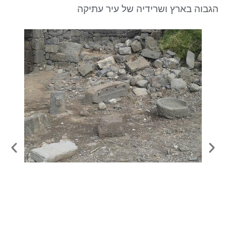
ניגודיות כהה
brightness_low
הגבוה בארץ ושרידיה של עיר עתיקה
סמן קישורים
font_download
לאפס את כל האפשרויות
cached