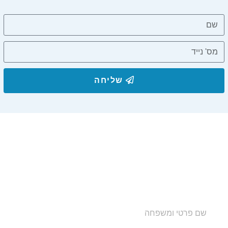
שליחה
הצטרפו לרשימת התפוצה שלנו
ותקבלו עדכונים על מסלולי טיול, פעילויות ומבצעי אירוח
בצימרים. הכתובת לא תועבר לאף גורם.