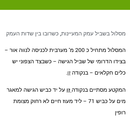
ניגודיות כהה
brightness_low
סמן קישורים
font_download
לאפס את כל האפשרויות
cached
מסלול בשביל עמק המעיינות, כשרובו בין שדות העמק
המסלול מתחיל כ 200 מ' מערבית לכניסה לנווה אור –
בצידו הדרומי של שביל הגישה – כשבצד הצפוני יש
כלים חקלאים – בנקודה
זו
.
המקטע מסתיים בנקודה
זו
על יד כביש הגישה למאגר
מים על כביש 71 – ליד מעוז חיים לא רחוק מצומת
רופין