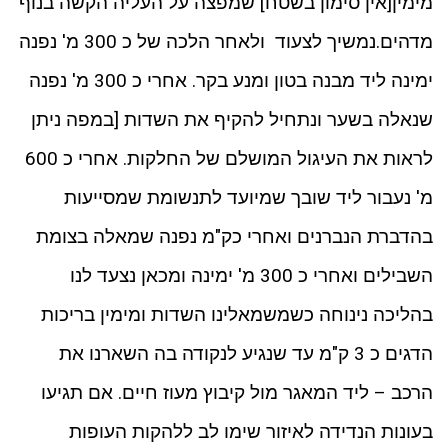
מימין[אין סימון בשטח] שמפצה על העליה הקשה בנוף
מדהים.נמשיך לצעוד ולאחר הלכה של כ 300 מ' נפנה
ימינה ליד מבנה בטון ומנע בקר. אחרי כ 300 מ' נפנה
שנאלה בשער ונתחיל להקיף את השדות [במפה ניתן
לראות את העיגול המושלם של החלקות. אחרי כ 600
מ' נעבור ליד שובך שמיועד לתנשומת שמסייעות
בהדברת הנברנים ואחרי כק"מ נפנה שמאלה בצומת
השבילים ואחרי כ 300 מ' ימינה ומכאן נצעד לנו
בהליכה נינוחה כשמשמאלינו השדות ומימין בריכות
הדגים כ 3 ק"מ עד שנגיע לנקודה בה השארנו את
הרכב – ליד המאגר מול קיבוץ מעוז חיים. אם תגיעו
בעונות הנדידה לאיזור שימו לב ללהקות העופות