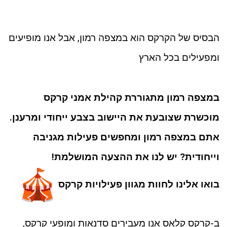
ניגודיות כהה
brightness_low
סמן קישורים
font_download
הבסיס של הקרקס הוא במצפה רמון, אבל אנו מופיעים
לאפס את כל האפשרויות
cached
ומפעילים בכל הארץ
במצפה רמון מתגוררת קהילת אמני קרקס
מוכשרת שצובעת את היישוב בצבע ייחודי ומרענן.
אתם במצפה רמון ומחפשים פעילות מגניבה
וייחודית? יש לנו את ההצעה המושלמת!
בואו אלינו לחוות מגוון פעילויות קרקס
ב-קרקס קלאס אנו מעבירים סדנאות ומופעי קרקס,