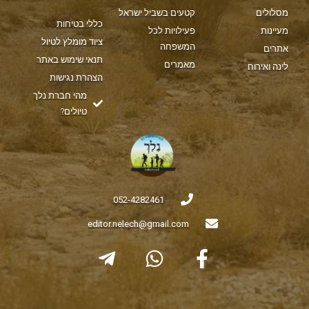
מסלולים
קטעים בשביל ישראל
כללי בטיחות
מעיינות
פעילויות לכל
ציוד מומלץ לטיול
המשפחה
אתרים
תנאי שימוש באתר
מאמרים
לינה ואירוח
הצהרת נגישות
מהי חברת נלך
טיולים?
052-4282461
editor.nelech@gmail.com