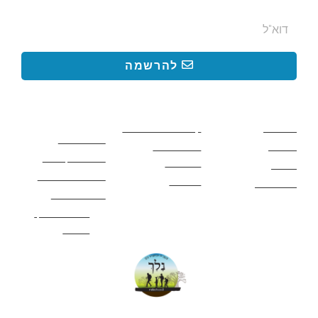
להרשמה
קישורים באתר
קישורים באתר
קישורים
חשובים
מסלולים
קטעים בשביל ישראל
כללי בטיחות
מעיינות
פעילויות לכל
ציוד מומלץ לטיול
המשפחה
אתרים
תנאי שימוש באתר
מאמרים
לינה ואירוח
הצהרת נגישות
מהי חברת נלך
טיולים?