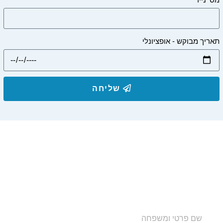
תאריך מבוקש - אופציונלי
שליחה
הצטרפו לרשימת התפוצה שלנו
ותקבלו עדכונים על מסלולי טיול, פעילויות ומבצעי אירוח
בצימרים. הכתובת לא תועבר לאף גורם.