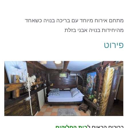
ניגודיות כהה
brightness_low
סמן קישורים
font_download
מתחם אירוח מיוחד עם בריכה בנויה כשאחד
לאפס את כל האפשרויות
cached
מהיחידות בנויה אבני בזלת
פירוט
ברוכים הבאים ל
בית החלוקים
…