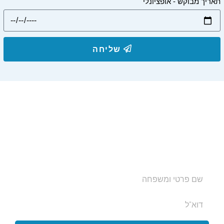
תאריך מבוקש - אופציונלי
שליחה
הצטרפו לרשימת התפוצה שלנו
ותקבלו עדכונים על מסלולי טיול, פעילויות ומבצעי אירוח
בצימרים. הכתובת לא תועבר לאף גורם.