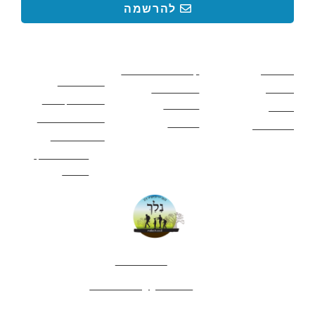
להרשמה
קישורים באתר
קישורים באתר
קישורים
חשובים
מסלולים
קטעים בשביל ישראל
כללי בטיחות
מעיינות
פעילויות לכל
ציוד מומלץ לטיול
המשפחה
אתרים
תנאי שימוש באתר
מאמרים
לינה ואירוח
הצהרת נגישות
מהי חברת נלך
טיולים?
052-4282461
editor.nelech@gmail.com