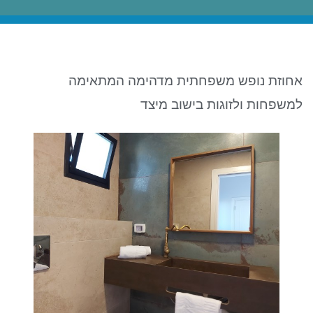
ניגודיות כהה
brightness_low
סמן קישורים
font_download
לאפס את כל האפשרויות
cached
אחוזת נופש משפחתית מדהימה המתאימה
למשפחות ולזוגות בישוב מיצד