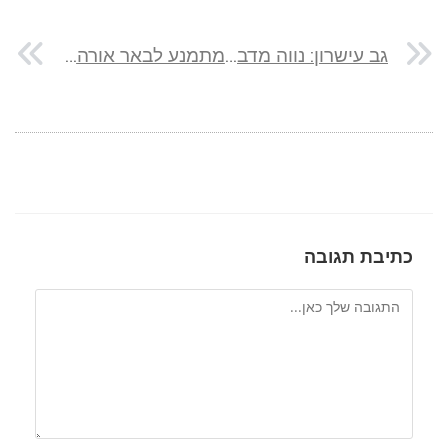
גב עישרון: נווה מדבר נסתר למרגלות מצוקי שיירות 💧🌵
מתמנע לבאר אורה: טיפוס לבמת תמנע בדרך למסיב אילת 🏜️
כתיבת תגובה