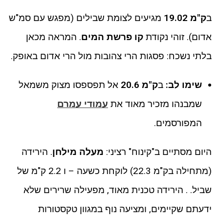
ב
ק"מ 19.02
מגיעים לצומת שבילים (מפגש עם סמ"ש
אדום). זוהי נקודת
קו פרשת המים
. המראה מכאן
בלתי נשכח: פסגות הרי צהובות מול הרי אדום באופק.
שימו לב:
ב
ק"מ 20.6
אל תפספסו מצוק משמאל
שמבנהו מזכיר מאוד את
עמודי עמרם
המפורסמים.
היום מסתיים ב"קינוח" רציני:
מעלה מילחן
. הירידה
(מתחילה בק"מ 22.3) לוקחת כשעה – ו 2.2 ק"מ של
שביל. . הירידה טכנית מאוד, מפעילה שרירים שלא
ידעתם שקיימים, ומציעה נוף במגוון טקסטורות