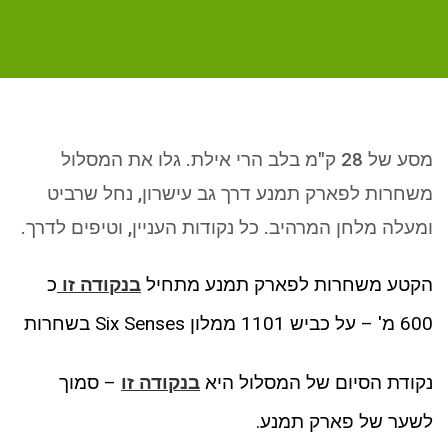
ניגודיות כהה
brightness_low
סמן קישורים
font_download
לאפס את כל האפשרויות
cached
מסע של 28 ק"מ בלב הרי אילת. גלו את המסלול
משחרות לפארק תמנע דרך גב עישרון, נחל שרביט
ומעלה מלחן המרהיב. כל נקודות העניין, וטיפים לדרך.
הקטע משחרות לפארק תמנע מתחיל
בנקודה זו
כ
600 מ' – על כביש 1101 ממלון Six Senses בשחרות
נקודת הסיום של המסלול היא
בנקודה זו
– סמוך
לשער של פארק תמנע.