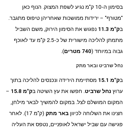
בסימון ה-10 ק"מ נגיע לשפת המצוק. הנוף כאן
"מטורף" – ירידות ממושכות שאחריהן טיפוס מתגבר.
ב
ק"מ 11.3
נפגוש את הסימון הירוק, משם השביל
מתמתן להליכה מישורית של כ-2.5 ק"מ עד לאוכף
גבוה במיוחד (
740 מטרים
).
נחל שרביט ובאר מתק
ב
ק"מ 15.1
מסתיימת הירידה ונכנסים להליכה בתוך
ערוץ
נחל שרביט
. חפשו את עץ השיטה ב
ק"מ 15.8
–
המקום המושלם לצל. במקום להמשיך לבאר מילחן,
חצינו את השלוחה לכיוון
באר מתק
(ק"מ 17). לאחר
פגישה עם שביל ישראל לאופניים, נטפס את העליה