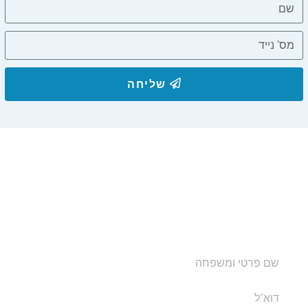
שליחה
הצטרפו לרשימת התפוצה שלנו
ותקבלו עדכונים על מסלולי טיול, פעילויות ומבצעי אירוח
בצימרים. הכתובת לא תועבר לאף גורם.