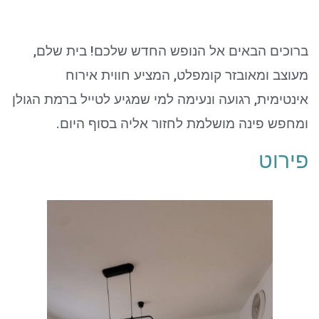
ניגודיות כהה
brightness_low
סמן קישורים
font_download
ברוכים הבאים אל הנופש החדש שלכם! בית שלם,
לאפס את כל האפשרויות
cached
מעוצב ומאובזר קומפלט, המציע חווית אירוח
אינטימית, רגועה ונעימה למי שמגיע לטייל ברמת הגולן
ומחפש פינה מושלמת לחזור אליה בסוף היום.
פירוט