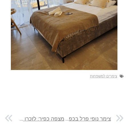
צימרים למשפחות
צימר נופי פרל בכפר אדומים: חופשה מול נופי ואדי קלט
מצפה כפיר: לזכרו של כפיר יצחק פרנקו הי"ד