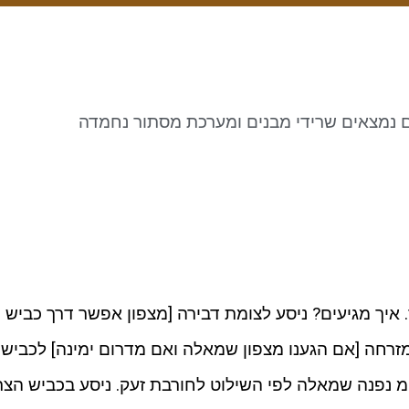
ום נמצאים שרידי מבנים ומערכת מסתור נחמדה
 איך מגיעים? ניסע לצומת דבירה [מצפון אפשר דרך כביש
רום על כביש 40] , נפנה מזרחה [אם הגענו מצפון שמאלה ואם מדרום ימינה] לכביש
[בוויז כביש 3255]ואחרי כ 5.9 ק"מ נפנה שמאלה לפי השילוט לחורבת זעק. ניסע בכביש הצ