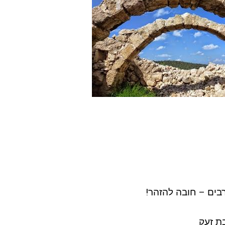
בים – חובה להזהר!
ת זעק