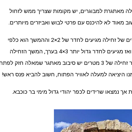
ילה מאתגרת למבוגרים, יש מקומות שצריך ממש לזחול
 מאוד לא להיכנס עם פרטי לבוש ואביזרים מיותרים.
תוואי הזחילה עצמה, לאחר כמה מטרים של זחילה מגיעים לחדר של 2×2 וההמשך הוא כלפי
מעלה, ממש למשוך את עצמנו בידים ואז מגיעים לחדר גדול יותר 3×4 בערך, המשך הזחילה
בפתח הנמצא בדופן השמאלית, לאחר זחילה של 3 מטרים יש סיבוב מאתגר שמאלה חזק לפתח
ו היציאה למעלה לאוויר הפתוח, חשוב להביא פנס ראש!
אך נמצאו שרידים לכפר יהודי גדול מימי בר כוכבא.