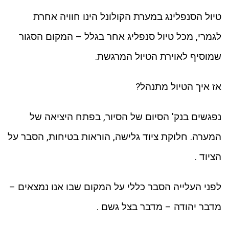
ניגודיות כהה
brightness_low
טיול הסנפלינג במערת הקולונל הינו חוויה אחרת
סמן קישורים
font_download
לגמרי, מכל טיול סנפליג אחר בגלל – המקום הסגור
לאפס את כל האפשרויות
cached
שמוסיף לאוירת הטיול המרגשת.
אז איך הטיול מתנהל?
נפגשים בנק' הסיום של הסיור, בפתח היציאה של
המערה. חלוקת ציוד גלישה, הוראות בטיחות, הסבר על
הציוד .
לפני העלייה הסבר כללי על המקום שבו אנו נמצאים –
מדבר יהודה – מדבר בצל גשם .