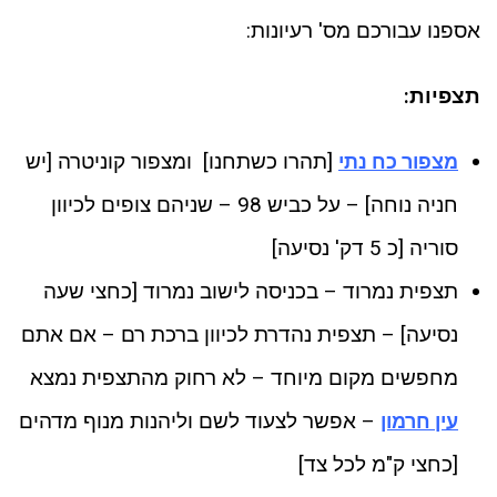
ניגודיות כהה
brightness_low
אספנו עבורכם מס' רעיונות:
סמן קישורים
font_download
לאפס את כל האפשרויות
תצפיות:
cached
[תהרו כשתחנו] ומצפור קוניטרה [יש
מצפור כח נתי
חניה נוחה] – על כביש 98 – שניהם צופים לכיוון
סוריה [כ 5 דק' נסיעה]
תצפית נמרוד – בכניסה לישוב נמרוד [כחצי שעה
נסיעה] – תצפית נהדרת לכיוון ברכת רם – אם אתם
מחפשים מקום מיוחד – לא רחוק מהתצפית נמצא
– אפשר לצעוד לשם וליהנות מנוף מדהים
עין חרמון
[כחצי ק"מ לכל צד]