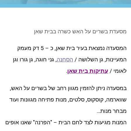
ניגודיות כהה
brightness_low
סמן קישורים
font_download
לאפס את כל האפשרויות
cached
מסעדת בשרים על האש כשרה בבית שאן
המסעדה נמצאת בעיר בית שאן, כ – 5 דק מעמק
המעיינות, גן השלושה /
הסחנה
, גני חוגה, גן גורו וגן
לאומי /
עתיקות בית שאן
.
במסעדה ניתן להזמין מגוון רחב של בשרים על האש,
שווארמה, קוסקוס, סלטים, מנות פתיחה מגוונות ועוד
מבחר מנות…
המנות מגיעות לצד לחם הבית – "הפרנה" שאנו אופים