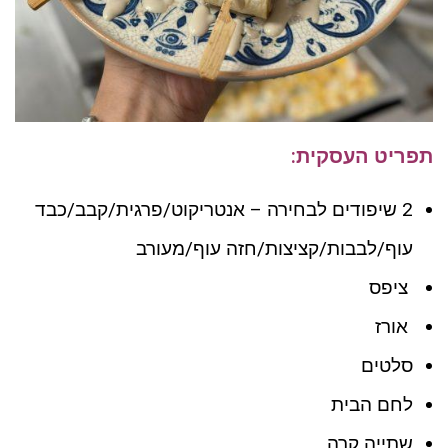
תפריט העסקית:
2 שיפודים לבחירה – אנטריקוט/פרגית/קבב/כבד
עוף/לבבות/קציצות/חזה עוף/מעורב
ציפס
אורז
סלטים
לחם הבית
שתייה קרה