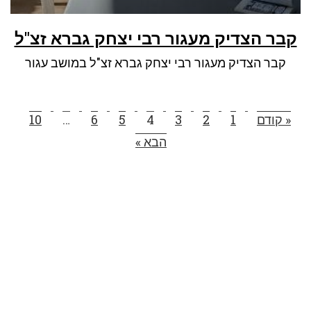
קבר הצדיק מעגור רבי יצחק גברא זצ"ל
קבר הצדיק מעגור רבי יצחק גברא זצ"ל במושב עגור
« קודם
1
2
3
4
5
6
…
10
הבא »
הצטרפו לרשימת התפוצה שלנו
ותקבלו עדכונים על מסלולי טיול, פעילויות ומבצעי אירוח
בצימרים. הכתובת לא תועבר לאף גורם.