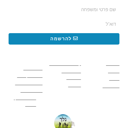
להרשמה
קישורים באתר
קישורים באתר
קישורים
חשובים
מסלולים
קטעים בשביל ישראל
כללי בטיחות
מעיינות
פעילויות לכל
ציוד מומלץ לטיול
המשפחה
אתרים
תנאי שימוש באתר
מאמרים
לינה ואירוח
הצהרת נגישות
מהי חברת נלך
טיולים?