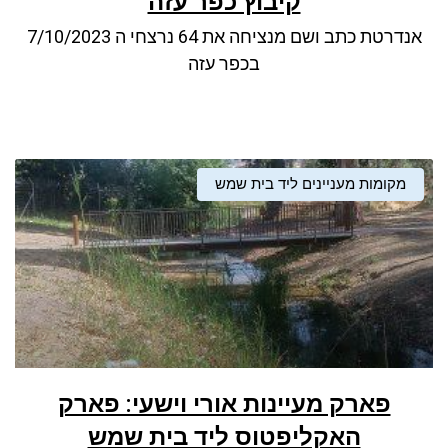
קיבוץ כפר עזה
ניגודיות כהה
brightness_low
אנדרטת כתב ושם מנציחה את 64 נרצחי ה 7/10/2023
סמן קישורים
font_download
בכפר עזה
לאפס את כל האפשרויות
cached
מקומות מעניינים ליד בית שמש
פארק מעיינות אורי וישעי: פארק
האקליפטוס ליד בית שמש